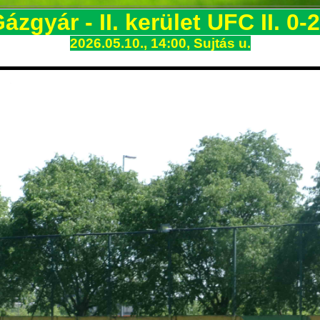
zgyár - II. kerület UFC II. 0-2
20
26
.
05.10.
,
14:0
0
,
Sujtás u.